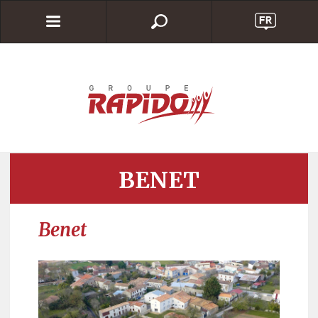
BENET
Benet