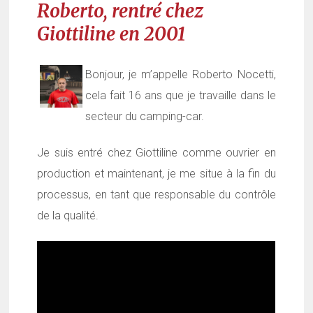
Roberto, rentré chez
Giottiline en 2001
Bonjour, je m’appelle Roberto Nocetti,
cela fait 16 ans que je travaille dans le
secteur du camping-car.
Je suis entré chez
Giottiline
comme ouvrier en
production et maintenant, je me situe à la fin du
processus, en tant que responsable du contrôle
de la qualité.