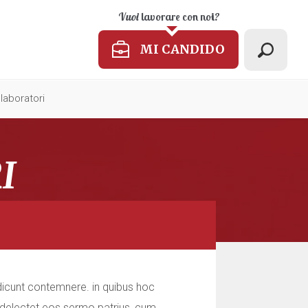
Vuoi
lavorare con noi
?
MI CANDIDO
llaboratori
I
ta dicunt contemnere. in quibus hoc
n delectet eos sermo patrius, cum