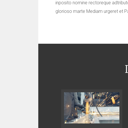
inposito nomine rectoreque adtribu
glorioso marte Mediam urgeret et P