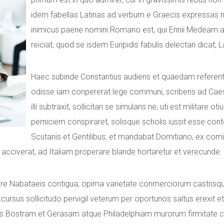
idem fabellas Latinas ad verbum e Graecis expressas no
inimicus paene nomini Romano est, qui Ennii Medeam a
reiciat, quod se isdem Euripidis fabulis delectari dicat, L
Haec subinde Constantius audiens et quaedam referen
odisse iam conpererat lege communi, scribens ad Cae
illi subtraxit, sollicitari se simulans ne, uti est militare 
perniciem conspiraret, solisque scholis iussit esse co
Scutariis et Gentilibus, et mandabat Domitiano, ex comi
 acciverat, ad Italiam properare blande hortaretur et verecunde.
tere Nabataeis contigua; opima varietate conmerciorum castrisque
ursus sollicitudo pervigil veterum per oportunos saltus erexit e
s Bostram et Gerasam atque Philadelphiam murorum firmitate c