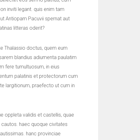
n inviti legant. quis enim tam
ut Antiopam Pacuvii spernat aut
atinas litteras oderit?
te Thalassio doctus, quem eum
sarem blandius adiumenta paulatim
otium fere tumultuosum, in eius
ntentum palatinis et protectorum cum
te largitionum, praefecto ut cum in
 oppleta validis et castellis, quae
t cautos. haec quoque civitates
autissimas. hanc provinciae