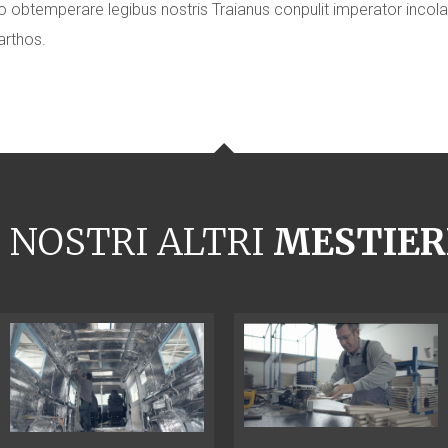
to obtemperare legibus nostris Traianus conpulit imperator in
arthos.
I NOSTRI ALTRI
MESTIER