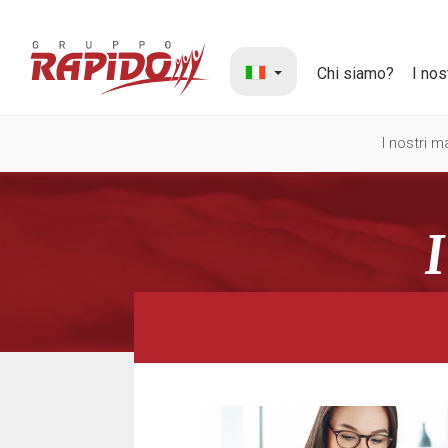
Chi siamo?
I nos
I nostri 