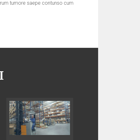
colarum tumore saepe contunso cum
I