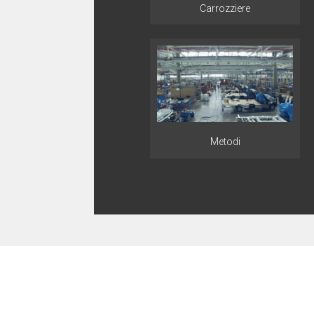
Carrozziere
Metodi