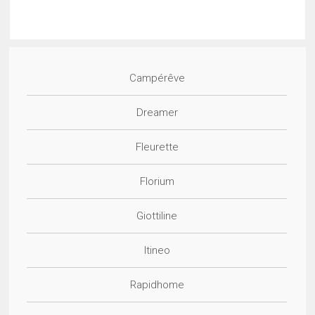
Campérêve
Dreamer
Fleurette
Florium
Giottiline
Itineo
Rapidhome