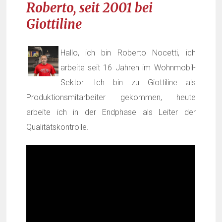
Roberto, seit 2001 bei
Giottiline
Hallo, ich bin Roberto Nocetti, ich
arbeite seit 16 Jahren im Wohnmobil-
Sektor. Ich bin zu
Giottiline
als
Produktionsmitarbeiter gekommen, heute
arbeite ich in der Endphase als Leiter der
Qualitätskontrolle.