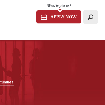
Want to
join us
?
APPLY NOW
tunities
.