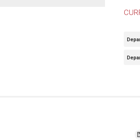
CUR
Depa
Depa