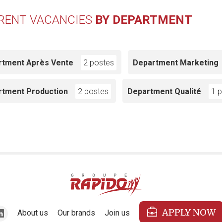
RENT VACANCIES
BY DEPARTMENT
rtment Après Vente
2 postes
Department Marketing
rtment Production
2 postes
Department Qualité
1 
APPLY NOW
About us
Our brands
Join us