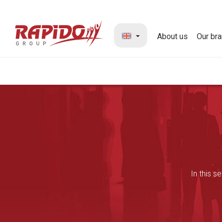
About us
Our br
In this 