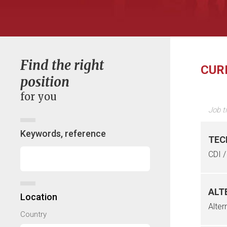
Find the right
CUR
position
for you
Job ti
Keywords, reference
TEC
CDI /
ALT
Location
Alter
Country