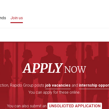
ands
Join us
APPLY
NOW
section, Rapido Group posts
job vacancies
and
internship oppor
You can apply for these online.
You can also submit an
UNSOLICITED APPLICATION